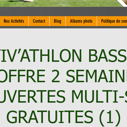
Nos Activités
Contact
Blog
Albums photo
Politique de con
IV’ATHLON BAS
'OFFRE 2 SEMAIN
UVERTES MULTI-
GRATUITES (1)