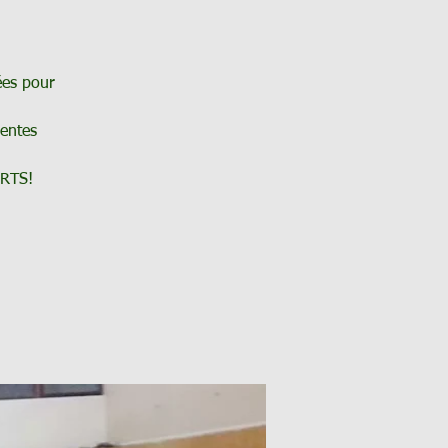
ées pour
rentes
RTS!