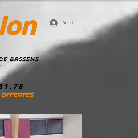
lon
Accedi
de Bassens
 3 1 . 7 6
 OFFERTES