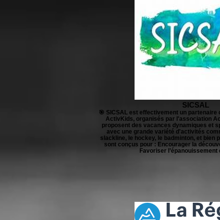
SICSAL
🎯 SICSAL est effectivement un partenaire 
ActivKids, organisés par l'association Ac
proposent des vacances dynamiques et spo
avec une grande variété d'activités comme
slackline, le hockey, le badminton, et bien
sont conçus pour : Encourager la découv
Favoriser l’épanouissement 