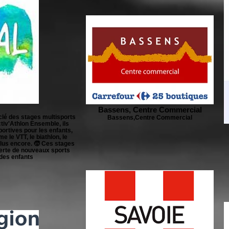
Bassens, Centre Commercial
clé des stages multisports
Bassens,Centre Commercial
tiv'Athlon Ensemble, ils
rtives pour les enfants,
 le VTT, le biathlon, le
 plus encore. 🧒 Ces stages
erte de nouveaux sports
des enfants